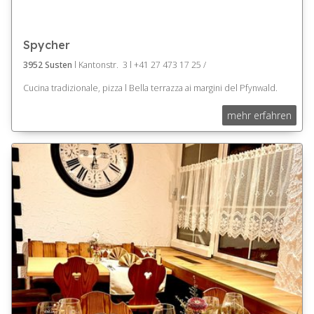
Spycher
3952 Susten
l Kantonstr. 3 l +41 27 473 17 25 /
Cucina tradizionale, pizza l Bella terrazza ai margini del Pfynwald.
mehr erfahren