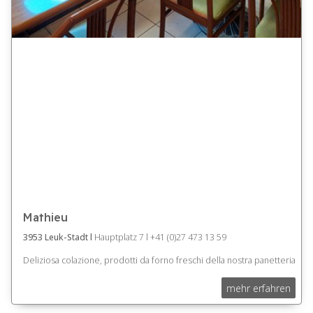
Mathieu
3953 Leuk-Stadt l
Hauptplatz 7 l +41 (0)27 473 13 59
Deliziosa colazione, prodotti da forno freschi della nostra panetteria
mehr erfahren