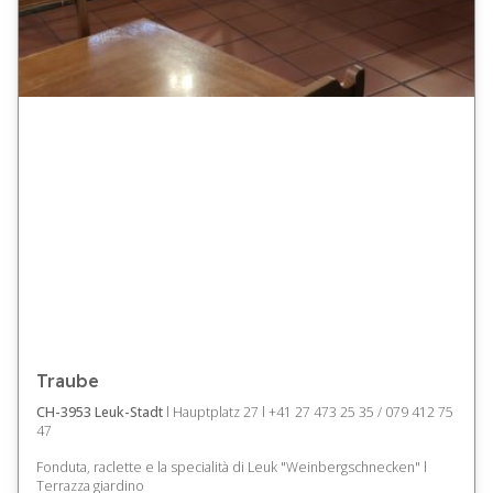
Traube
CH-3953 Leuk-Stadt
l Hauptplatz 27 l +41 27 473 25 35 / 079 412 75
47
Fonduta, raclette e la specialità di Leuk "Weinbergschnecken" l
Terrazza giardino