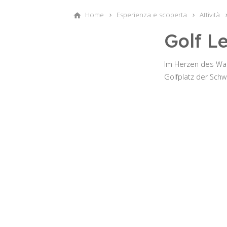
Home
Esperienza e scoperta
Attività
Golf L
Im Herzen des Wall
Golfplatz der Sch
©schnyderwerbung