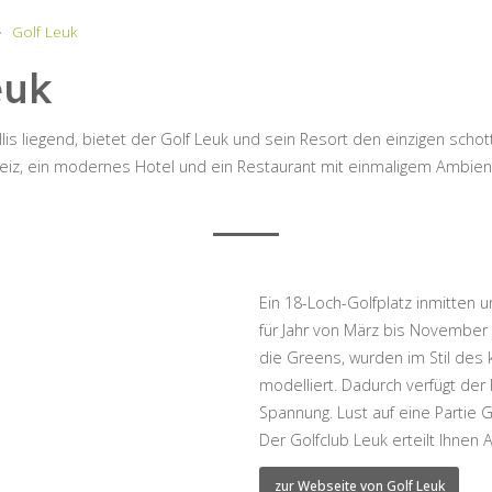
Golf Leuk
euk
is liegend, bietet der Golf Leuk und sein Resort den einzigen schott
weiz, ein modernes Hotel und ein Restaurant mit einmaligem Ambien
Ein 18-Loch-Golfplatz inmitten u
für Jahr von März bis November 
die Greens, wurden im Stil des 
modelliert. Dadurch verfügt der
Spannung. Lust auf eine Partie 
Der Golfclub Leuk erteilt Ihnen
zur Webseite von Golf Leuk