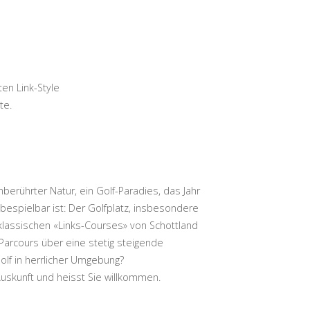
en Link-Style
te.
nberührter Natur, ein Golf-Paradies, das Jahr
bespielbar ist: Der Golfplatz, insbesondere
klassischen «Links-Courses» von Schottland
 Parcours über eine stetig steigende
Golf in herrlicher Umgebung?
 Auskunft und heisst Sie willkommen.