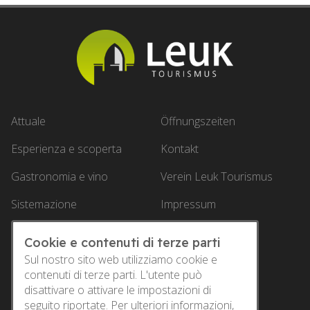
Attuale
Öffnungszeiten
Esperienza e scoperta
Kontakt
Gastronomia e vino
Verein Leuk Tourismus
Sistemazione
Impressum
Offerte
Datenschutz
Cookie e contenuti di terze parti
Service
Sul nostro sito web utilizziamo cookie e
contenuti di terze parti. L'utente può
disattivare o attivare le impostazioni di
Leuk Tourismus
seguito riportate. Per ulteriori informazioni,