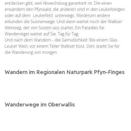
entdecken gibt, weil Abwechslung garantiert ist. Die einen
erwandern den Pfynwald, die anderen sind in den Leukerbergen
oder auf dem Leukerfeld unterwegs. Wiederum andere
erkunden die Suonenwege. Und dann wartet noch der Walliser
Weinweg, der von Susten aus startet. Ein Paradies für
Wandervögel wartet auf Sie. Tag für Tag.
Und nach dem Wandern - die Gemütlichkeit: Bei einem Glas
Leuker Wein, vor einem Teller Walliser Kost. Dies stärkt Sie für
die Wanderung von morgen.
Wandern im Regionalen Naturpark Pfyn-Finges
Wanderwege im Oberwallis