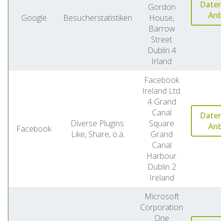
Date
Gordon
Anb
Google
Besucherstatistiken
House,
Barrow
Street
Dublin 4
Irland
Facebook
Ireland Ltd.
4 Grand
Canal
Date
Diverse Plugins:
Square
Anb
Facebook
Like, Share, o.ä.
Grand
Canal
Harbour
Dublin 2
Ireland
Microsoft
Corporation
One