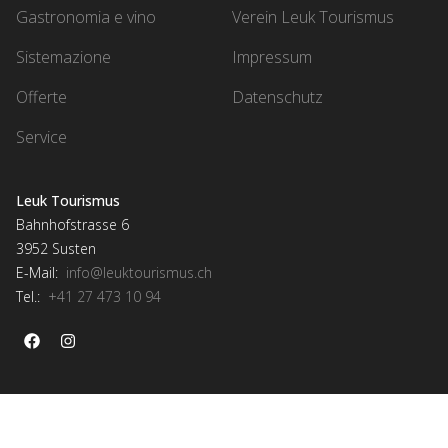
Gastronomia e vino
Verein Leuk Tourismus
Sistemazione
Impressum
Offerte
Datenschutz
Service
Leuk Tourismus
Bahnhofstrasse 6
3952 Susten
E-Mail:
info@leuktourismus.ch
Tel.:
+41 27 473 10 94