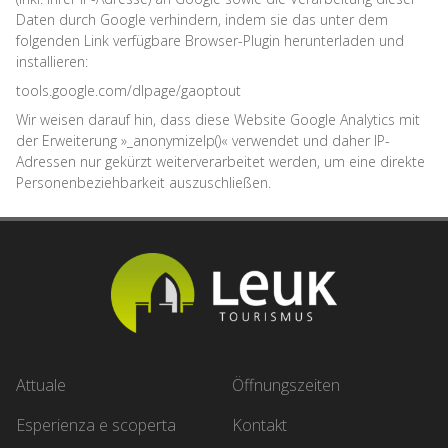
Daten durch Google verhindern, indem sie das unter dem
folgenden Link verfügbare Browser-Plugin herunterladen und
installieren:
tools.google.com/dlpage/gaoptout
Wir weisen darauf hin, dass diese Website Google Analytics mit
der Erweiterung »_anonymizeIp()« verwendet und daher IP-
Adressen nur gekürzt weiterverarbeitet werden, um eine direkte
Personenbeziehbarkeit auszuschließen.
Attuale
Öffnungszeiten
Esperienza e scoperta
Kontakt