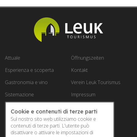
Attuale
Öffnungszeiten
Esperienza e scoperta
Kontakt
Gastronomia e vino
Verein Leuk Tourismus
Sistemazione
Impressum
Offerte
Datenschutz
Cookie e contenuti di terze parti
Service
Sul nostro sito web utilizziamo cookie e
contenuti di terze parti. L'utente può
disattivare o attivare le impostazioni di