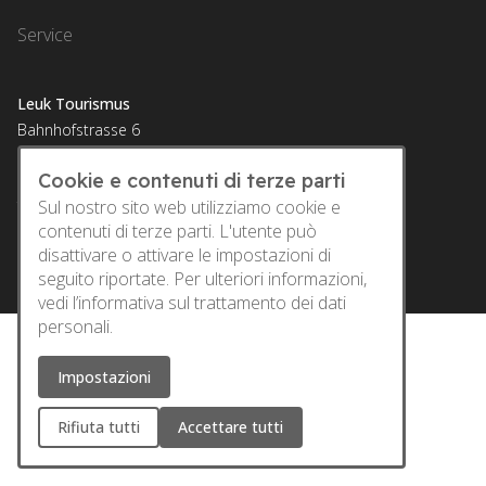
Service
Leuk Tourismus
Bahnhofstrasse 6
3952 Susten
Cookie e contenuti di terze parti
E-Mail:
info@leuktourismus.ch
Sul nostro sito web utilizziamo cookie e
Tel.:
+41 27 473 10 94
contenuti di terze parti. L'utente può
disattivare o attivare le impostazioni di
seguito riportate. Per ulteriori informazioni,
vedi
l’informativa sul trattamento dei dati
personali.
Impostazioni
Rifiuta tutti
Accettare tutti