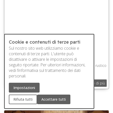
Cookie e contenuti di terze parti
Sul nostro sito web utilizziamo cookie e
contenuti di terze parti. L'utente può
Anna-Luise UG l 4 Personen l Susten
disattivare o attivare le impostazioni di
seguito riportate. Per ulteriori informazioni,
Chalet con due appartamenti separati. Arredamento rustico
vedi
l’informativa sul trattamento dei dati
con stufa in ghisa che fornisce un calore accogliente.
personali.
Per saperne di più
Impostazioni
Leuk-Stadt
Rifiuta tutti
Accettare tutti