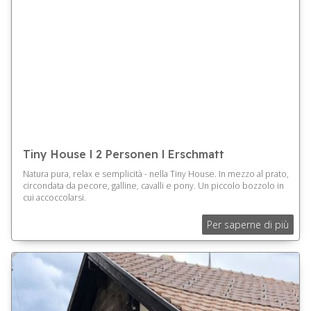
Tiny House l 2 Personen l Erschmatt
Natura pura, relax e semplicità - nella Tiny House. In mezzo al prato,
circondata da pecore, galline, cavalli e pony. Un piccolo bozzolo in
cui accoccolarsi.
Per saperne di più