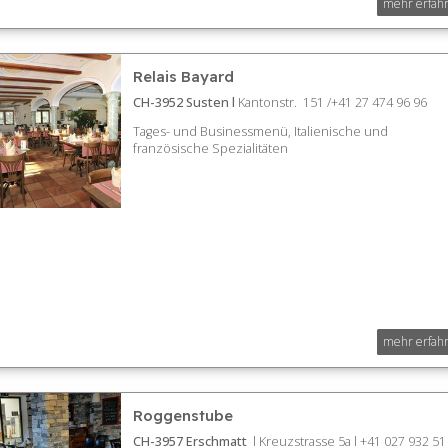
mehr erfah
Relais Bayard
CH-3952 Susten l
Kantonstr. 151 /+41 27 474 96 96
Tages- und Businessmenü, Italienische und
französische Spezialitäten
mehr erfah
Roggenstube
CH-3957 Erschmatt
l Kreuzstrasse 5a l +41 027 932 51