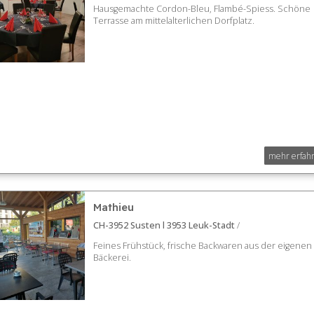
Hausgemachte Cordon-Bleu, Flambé-Spiess. Schöne
Terrasse am mittelalterlichen Dorfplatz.
mehr erfah
Mathieu
CH-3952 Susten l 3953 Leuk-Stadt
/
Feines Frühstück, frische Backwaren aus der eigenen
Bäckerei.