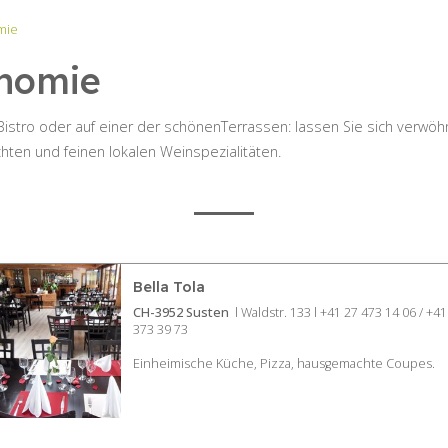
mie
nomie
istro oder auf einer der schönenTerrassen: lassen Sie sich verwöhn
hten und feinen lokalen Weinspezialitäten.
Bella Tola
CH-3952 Susten
l Waldstr. 133 l +41 27 473 14 06 / +41
373 39 73
Einheimische Küche, Pizza, hausgemachte Coupes.