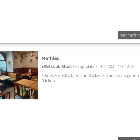
mehr erfah
Mathieu
3953 Leuk-Stadt l
Hauptplatz 7 l +41 (0)27 473 13 59
Feines Frühstück, firsche Backwaren aus der eigenen
Bäckerei