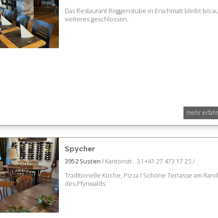
Das Restaurant Roggenstube in Erschmatt bleibt bis a
weiteres geschlossen.
mehr erfah
Spycher
3952 Susten
l Kantonstr. 3 l +41 27 473 17 25 /
Traditionelle Küche, Pizza l Schöne Terrasse am Ran
des Pfynwalds.