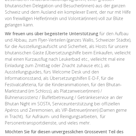
bhutanischen Delegation und Besucher(innen) aus der ganzen
Schweiz und dem Ausland ein komplexer Event, der nur mit Hilfe
von freiwilligen Helfer(inne)n und Volontär(innen) voll zur Blüte
gelangen kann.
Wir freuen uns über begeisterte Unterstützung
für den Aufbau
und Abbau, zum Flyer-Verteilen (ganzes Wallis, Schweizer Städte),
für die Ausstellungsaufsicht und Sicherheit, als Hosts für unsere
bhutanischen Gäste (Übersetzungshilfe beim Einkaufen, vielleicht
mal einen Kurzausflug nach Leukerbad etc., vielleicht mal eine
Einladung zum Zmittag oder Znacht zuhause etc.), als
Ausstellungsguides, fürs Welcome Desk und den
Informationsstand, als Übersetzungshilfen E-D-F, für die
Festivalcafeteria, für die Kinderanimationen, für den Bhutan-
Marktstand (im Schloss), als Platzanweiser(innen) /
Bühnenassistenz / Buffetbetreuung / Getränkeservice an der
Bhutan Night im SOSTA, Serviceunterstützung bei offiziellen
Apéros und Zeremonien, als VIP-Betreuer(innen) (Damen gerne
in Tracht), für Aufräum- und Reinigungsarbeiten, für
Personentransportdienste, und vieles mehr.
Möchten Sie für diesen unvergesslichen Grossevent Teil des