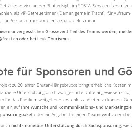
Getränkeservice an der Bhutan Night im SOSTA, Serviceunterstützung 
ien, als VIP-Betreuer(innen) (Damen gerne in Tracht), für Aufräum-
, für Personentransportdienste, und vieles mehr.
iesen unvergesslichen Grossevent Teil des Teams werden, melden 
@frest.ch
oder bei Leuk Tourismus.
te für Sponsoren und G
ojekt zu 20 Jahren Bhutan-Hängebrücke bringt erhebliche Kosten mit
anzielle Unterstützung durch wohlgesinnte Dritte angewiesen sind,
mm für das Publikum weitgehend kostenlos anbieten zu können. Gerne
en ein auf
Ihre Wünsche und Kommunikations- und Marketingzie
ponsoringpaket
oder ein Angebot für einen
Teamevent
zu erarbei
 auch
nicht-monetäre Unterstützung durch Sachsponsoring
, wie