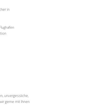
her in
Flughafen
tion
en, unvergessliche,
wir gerne mit Ihnen