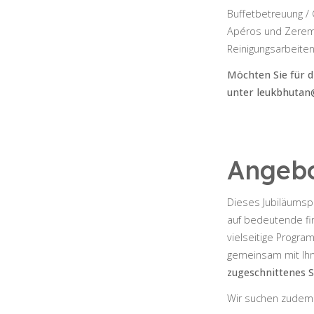
Buffetbetreuung / 
Apéros und Zeremon
Reinigungsarbeiten
Möchten Sie für d
unter
leukbhutan
Angebo
Dieses Jubiläumspr
auf bedeutende fin
vielseitige Progra
gemeinsam mit Ihn
zugeschnittenes
S
Wir suchen zudem