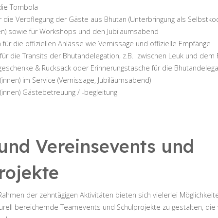
 die Tombola
r die Verpflegung der Gäste aus Bhutan (Unterbringung als Selbstkoc
n) sowie für Workshops und den Jubiläumsabend
für die offiziellen Anlässe wie Vernissage und offizielle Empfänge
 für die Transits der Bhutandelegation, z.B. zwischen Leuk und dem 
geschenke & Rucksack oder Erinnerungstasche für die Bhutandelega
er(innen) im Service (Vernissage, Jubiläumsabend)
er(innen) Gästebetreuung / -begleitung
und Vereinsevents und
rojekte
Rahmen der zehntägigen Aktivitäten bieten sich vielerlei Möglichkeit
turell bereichernde Teamevents und Schulprojekte zu gestalten, die 