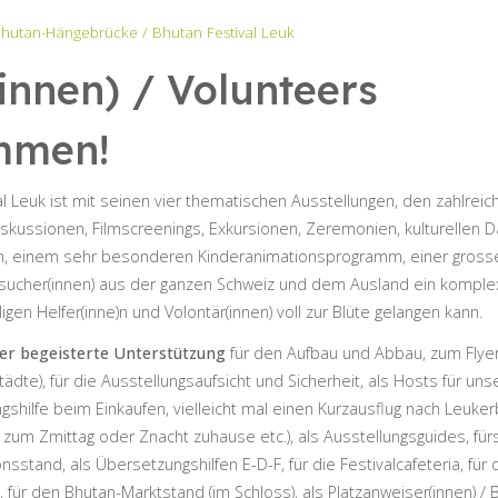
Bhutan-Hängebrücke / Bhutan Festival Leuk
(innen) / Volunteers
mmen!
l Leuk ist mit seinen vier thematischen Ausstellungen, den zahlrei
iskussionen, Filmscreenings, Exkursionen, Zeremonien, kulturellen D
sen, einem sehr besonderen Kinderanimationsprogramm, einer gros
sucher(innen) aus der ganzen Schweiz und dem Ausland ein komplex
illigen Helfer(inne)n und Volontär(innen) voll zur Blüte gelangen kann.
ber begeisterte Unterstützung
für den Aufbau und Abbau, zum Flyer
tädte), für die Ausstellungsaufsicht und Sicherheit, als Hosts für u
shilfe beim Einkaufen, vielleicht mal einen Kurzausflug nach Leukerba
 zum Zmittag oder Znacht zuhause etc.), als Ausstellungsguides, f
sstand, als Übersetzungshilfen E-D-F, für die Festivalcafeteria, für 
 für den Bhutan-Marktstand (im Schloss), als Platzanweiser(innen) /