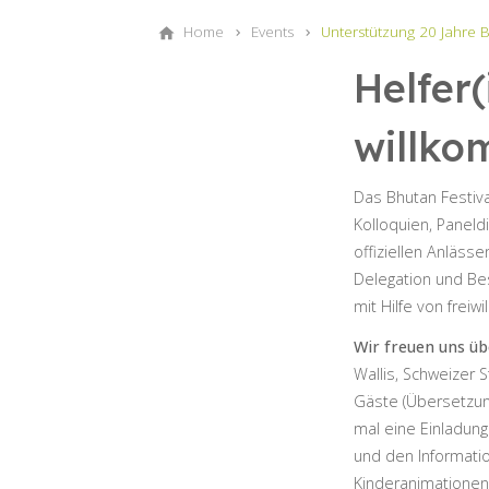
Home
Events
Unterstützung 20 Jahre 
Helfer
willko
Das Bhutan Festiva
Kolloquien, Paneld
offiziellen Anläs
Delegation und Be
mit Hilfe von freiw
Wir freuen uns ü
Wallis, Schweizer S
Gäste (Übersetzung
mal eine Einladung
und den Information
Kinderanimationen,