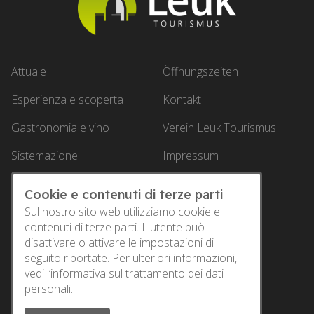
Attuale
Öffnungszeiten
Esperienza e scoperta
Kontakt
Gastronomia e vino
Verein Leuk Tourismus
Sistemazione
Impressum
Offerte
Datenschutz
Cookie e contenuti di terze parti
Service
Sul nostro sito web utilizziamo cookie e
contenuti di terze parti. L'utente può
disattivare o attivare le impostazioni di
Leuk Tourismus
seguito riportate. Per ulteriori informazioni,
vedi
l’informativa sul trattamento dei dati
Bahnhofstrasse 6
personali.
3952 Susten
E-Mail:
info@leuktourismus.ch