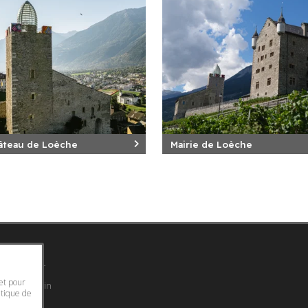
âteau de Loèche
Mairie de Loèche
tés
t découvrir
 et pour
nomie et vin
itique de
gements