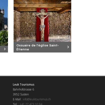
Ossuaire de l'église Saint-
Étienne
Leuk Tourismus
Bahnhofstrasse 6
3952 Susten
E-Mail:
info@leuktourismus.ch
Tel.:
+41 27 473 10 94