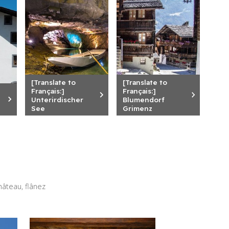
[Translate to
[Translate to
Français:]
Français:]
Unterirdischer
Blumendorf
See
Grimenz
hâteau, flânez