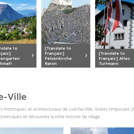
nslate to
[Translate to
çais:]
Français:]
[Translate to
tengarten
Felsenkirche
Français:] Altes
chmatt
Raron
Turtmann
-Ville
s historiques et architecturaux de Loèche-Ville. Visitez l'imposant c
ttoresques et découvrez la riche histoire du village.