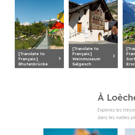
[Translate to
[Tra
[Translate to
Français:]
Fran
Français:]
Weinmuseum
Sor
Bhutanbrücke
Salgesch
Ers
À Loèche
Explorez les trésor
dans les ruelles pi