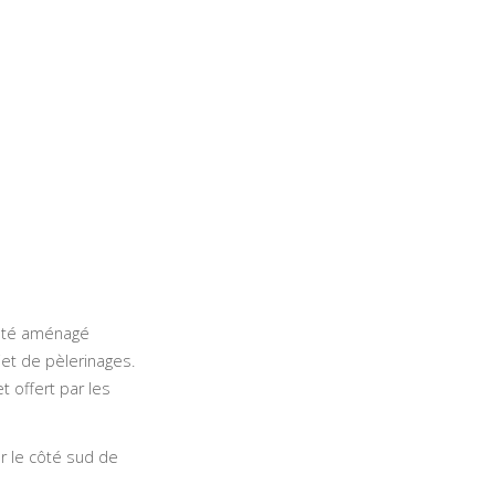
 été aménagé
jet de pèlerinages.
t offert par les
r le côté sud de