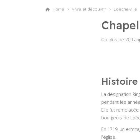
Home
Vivre et découvrir
Loèche-ville
Chapel
Où plus de 200 ang
Histoire
La désignation Ri
pendant les années
Elle fut remplacée 
bourgeois de Loèc
En 1719, un ermita
l'église.