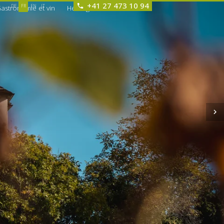
+41 27 473 10 94
DE
FR
EN
IT
astronomie et vin
Hébergements
Offres