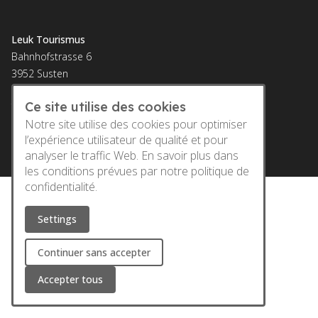
Leuk Tourismus
Bahnhofstrasse 6
3952 Susten
E-Mail:
info@leuktourismus.ch
Ce site utilise des cookies
Tel.:
+41 27 473 10 94
Notre site utilise des cookies pour optimiser
l’expérience utilisateur de qualité et pour
analyser le traffic Web. En savoir plus dans
les conditions prévues par notre
politique de
confidentialité.
Settings
Continuer sans accepter
Accepter tous