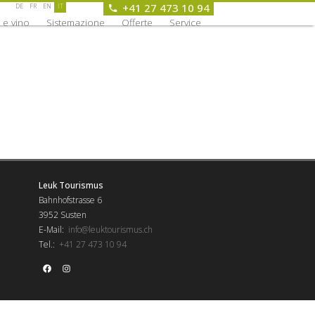
+41 27 473 10 94
DE
FR
EN
IT
 e vino
Sistemazione
Offerte
Service
Leuk Tourismus
Bahnhofstrasse 6
3952 Susten
E-Mail:
info@leuktourismus.ch
Tel.:
+41 27 473 10 94