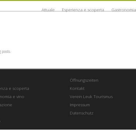
Attuale
Esperienza e scoperta
Gastronomia
g posts.
Öffnungszeiten
enza e scoperta
Kontakt
nomia e vino
Verein Leuk Tourismus
azione
Impressum
e
Datenschutz
e