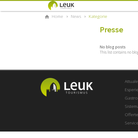
Home
News
Kategorie
Presse
No blog posts
This list contains no blo
Attuale
Esperi
Gastro
Sistem
Offert
Servic